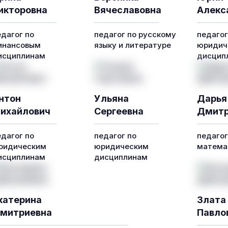
икторовна
Вячеславовна
Алекс
едагог по
педагог по русскому
педагог
инансовым
языку и литературе
юридич
исциплинам
дисцип
нтон
Ульяна
Дарья
ихайлович
Сергеевна
Дмитр
едагог по
педагог по
педагог
ридическим
юридическим
математ
исциплинам
дисциплинам
катерина
Злата
митриевна
Павло