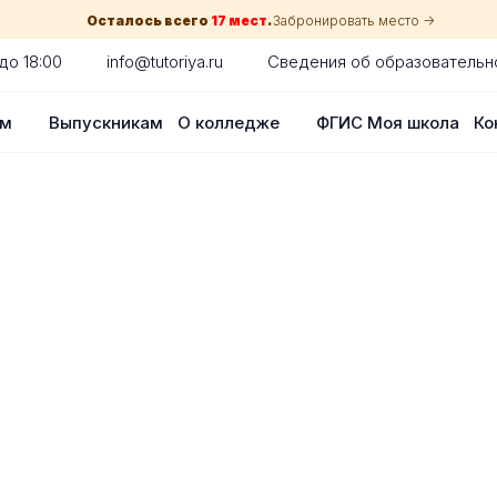
Осталось всего
17 мест
.
Забронировать место ->
до 18:00
info@tutoriya.ru
Сведения об образовательн
ам
Выпускникам
О колледже
ФГИС Моя школа
Ко
по собеседованию
сия для каждого абитуриента в Санкт
оглядки на оценки в школе