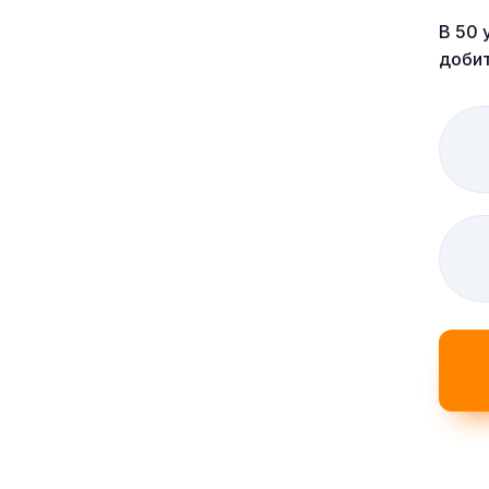
В 50 
добит