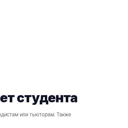
ет студента
одистам или тьюторам. Также