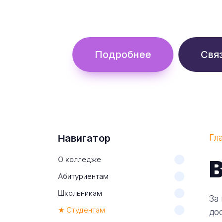
Обучение с гос. поддержкой от 
Подробнее
Свя
Навигатор
Гл
О колледже
В
Абитуриентам
Школьникам
За
★ Студентам
до