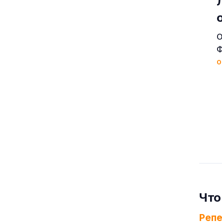
О
Ф
о
Что
Реп