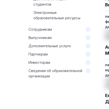
студентов
В
Электронные
п
образовательные ресурсы
ф
д
Сотрудникам
Выпускникам
Дополнительные услуги
А
М
Партнерам
Инвесторам
п
ю
Сведения об образовательной
д
организации
Е
Д