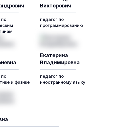
андрович
Викторович
 по
педагог по
еским
программированию
линам
Екатерина
иевна
Владимировна
 по
педагог по
ике и физике
иностранному языку
вна