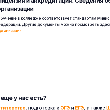
Лицензия и аккредитация. Cведения о
организации
бучение в колледже соответствует стандартам Минис
едерации. Другие документы можно посмотреть здес
рганизации
 еще у нас есть?
етиторство
, подготовка к
ОГЭ
и
ЕГЭ
, а также
Ш