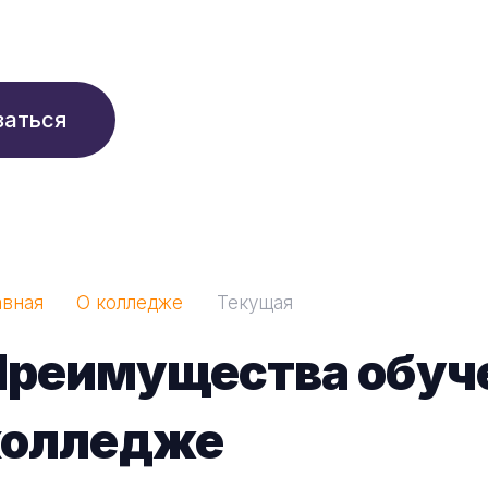
210 ₽/мес
заться
авная
О колледже
Текущая
Преимущества обуче
колледже