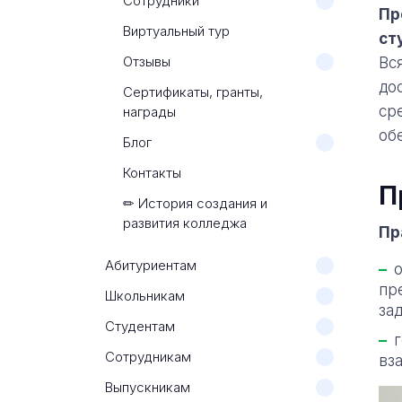
Сотрудники
Пр
Виртуальный тур
ст
Отзывы
Вс
до
Сертификаты, гранты,
ср
награды
об
Блог
Контакты
П
✏ История создания и
развития колледжа
Пр
Абитуриентам
пр
Школьникам
за
Студентам
Сотрудникам
вз
Выпускникам