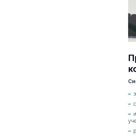
П
к
Си
уч