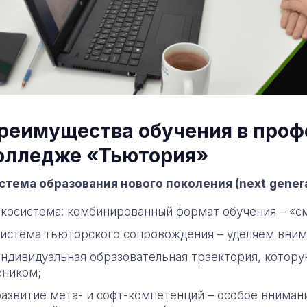
реимущества обучения в про
олледже «Тьютория»
стема образования нового поколения (
next
gener
экосистема: комбинированный формат обучения – «сме
система тьюторского сопровождения – уделяем вним
индивидуальная образовательная траектория, котор
еником;
развитие мета- и софт-компетенций – особое внима