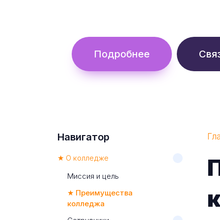
Обучение с гос. поддержкой от 
Подробнее
Свя
Навигатор
Гл
★ О колледже
Миссия и цель
★ Преимущества
колледжа