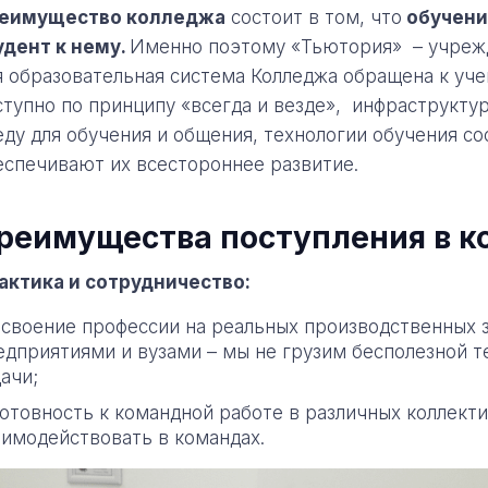
еимущество колледжа
состоит в том, что
обучение
удент к нему.
Именно поэтому «Тьютория» – учрежд
я образовательная система Колледжа обращена к уче
ступно по принципу «всегда и везде», инфраструкт
еду для обучения и общения, технологии обучения с
еспечивают их всестороннее развитие.
реимущества поступления в к
актика и сотрудничество:
освоение профессии на реальных производственных з
едприятиями и вузами – мы не грузим бесполезной т
дачи;
готовность к командной работе в различных коллект
аимодействовать в командах.