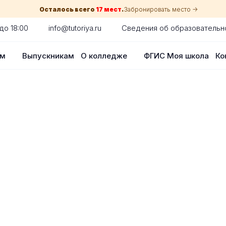
Осталось всего
17 мест
.
Забронировать место ->
до 18:00
info@tutoriya.ru
Сведения об образовательн
ам
Выпускникам
О колледже
ФГИС Моя школа
Ко
по собеседованию
сия для каждого абитуриента в Санкт
оглядки на оценки в школе