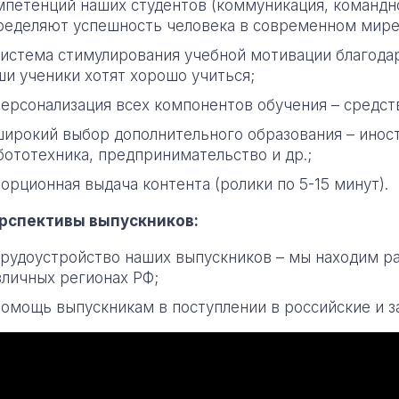
мпетенций наших студентов (коммуникация, команднос
ределяют успешность человека в современном мире
система стимулирования учебной мотивации благодар
ши ученики хотят хорошо учиться;
персонализация всех компонентов обучения – средст
широкий выбор дополнительного образования – иност
бототехника, предпринимательство и др.;
орционная выдача контента (ролики по 5-15 минут).
рспективы выпускников:
трудоустройство наших выпускников – мы находим ра
зличных регионах РФ;
помощь выпускникам в поступлении в российские и з