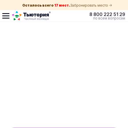
Осталось всего
17 мест
.
Забронировать место ->
8 800 222 51 29
по всем вопросам
Поступление по
собеседованию
индивидуальная экскурсия для каждого
абитуриента в Санкт-Петербурге
ускоренный прием без оглядки на оценки в
школе
Обучение с гос. поддержкой от 210 ₽/мес