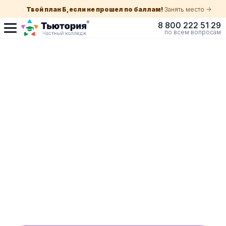
Твой план Б, если не прошел по баллам!
Занять место ->
8 800 222 51 29
по всем вопросам
Поступление по
собеседованию
индивидуальная экскурсия для каждого
абитуриента в Санкт-Петербурге
ускоренный прием без оглядки на оценки в
школе
Обучение с гос. поддержкой от 210 ₽/мес