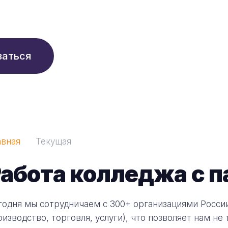
210 ₽/мес
заться
авная
Текущая
абота колледжа с 
годня мы сотрудничаем с 300+ организациями России
оизводство, торговля, услуги), что позволяет нам н