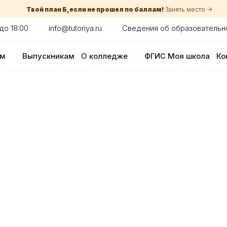
Твой план Б, если не прошел по баллам!
Занять место ->
до 18:00
info@tutoriya.ru
Сведения об образовательн
ам
Выпускникам
О колледже
ФГИС Моя школа
Ко
по собеседованию
сия для каждого абитуриента в Санкт
оглядки на оценки в школе