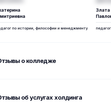
катерина
Злата
митриевна
Павло
едагог по истории, философии и менеджменту
педаго
Отзывы о колледже
Отзывы об услугах холдинга