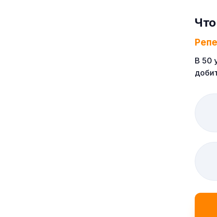
Что
Реп
В 50 
добит