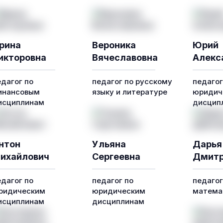
рина
Вероника
Юрий
икторовна
Вячеславовна
Алекс
едагог по
педагог по русскому
педагог
инансовым
языку и литературе
юридич
исциплинам
дисцип
нтон
Ульяна
Дарья
ихайлович
Сергеевна
Дмитр
едагог по
педагог по
педагог
ридическим
юридическим
математ
исциплинам
дисциплинам