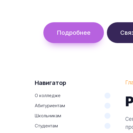
Обучение с гос. поддержкой от 
Подробнее
Свя
Навигатор
Гл
О колледже
Р
Абитуриентам
Школьникам
Се
Студентам
пр