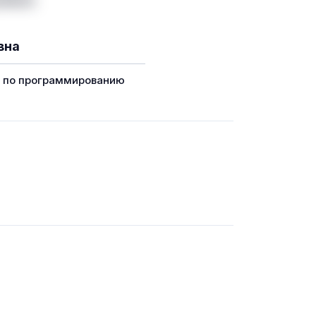
вна
г по программированию