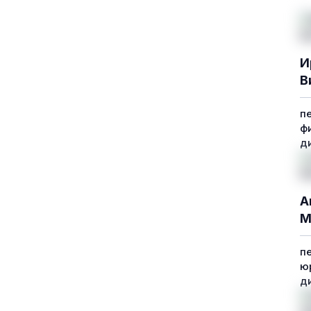
И
В
п
ф
д
А
М
п
ю
д